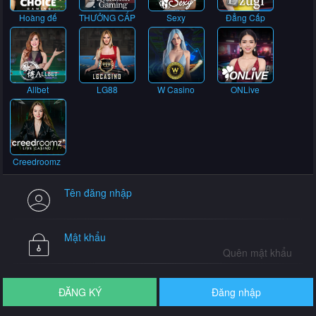
Hoàng đế
THƯỞNG CẤP
Sexy
Đẳng Cấp
Allbet
LG88
W Casino
ONLive
Creedroomz
Tên đăng nhập
Mật khẩu
Quên mật khẩu
ĐĂNG KÝ
Đăng nhập