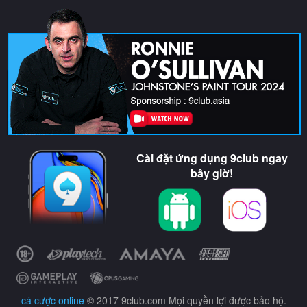
Cài đặt ứng dụng 9club ngay
bây giờ!
cá cược online
© 2017 9club.com Mọi quyền lợi được bảo hộ.