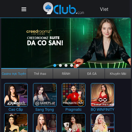
Viet
Casino trực Tuyến
Thể thao
RÃNH
ĐÁ GÀ
Khuyến Mãi
Cao Cấp
Sang Trọng
Pragmatic
BỘ WINFINITY