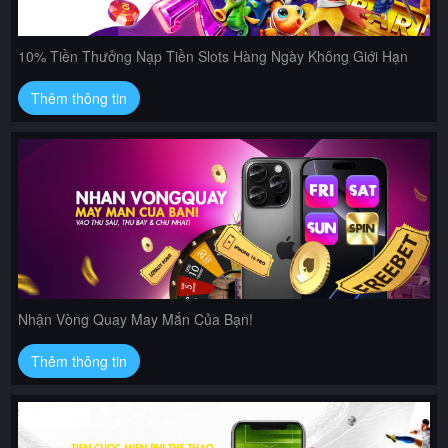
10% Tiền Thưởng Nạp Tiền Slots Hàng Ngày Không Giới Hạn
Thêm thông tin
Nhận Vòng Quay May Mắn Của Bạn!
Thêm thông tin