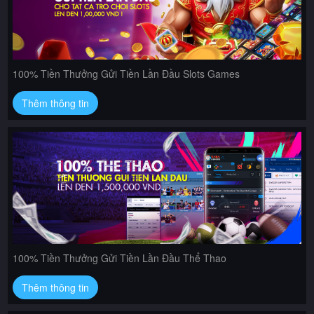
100% Tiền Thưởng Gửi Tiền Lần Đầu Slots Games
Thêm thông tin
100% Tiền Thưởng Gửi Tiền Lần Đầu Thể Thao
Thêm thông tin