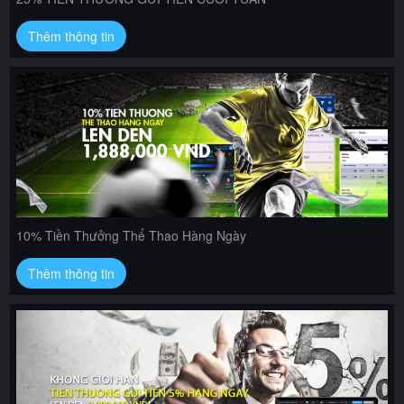
Thêm thông tin
10% Tiền Thưởng Thể Thao Hàng Ngày
Thêm thông tin