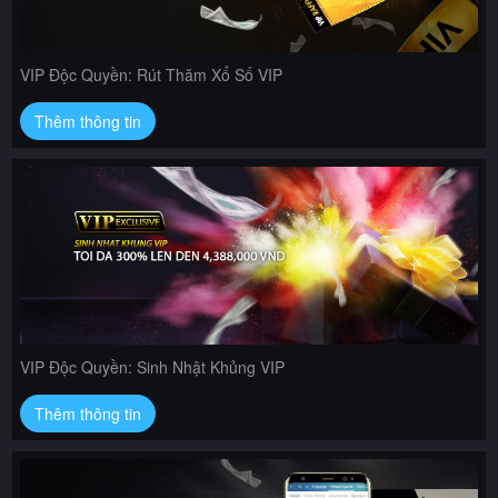
VIP Độc Quyền: Rút Thăm Xổ Số VIP
Thêm thông tin
VIP Độc Quyền: Sinh Nhật Khủng VIP
Thêm thông tin