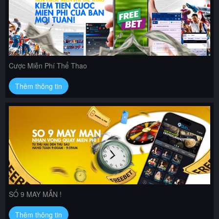
Cược Miễn Phí Thể Thao
Thêm thông tin
SỐ 9 MAY MẮN !
Thêm thông tin