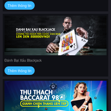
Thêm thông tin
Đánh Bại Xấu Blackjack
Thêm thông tin