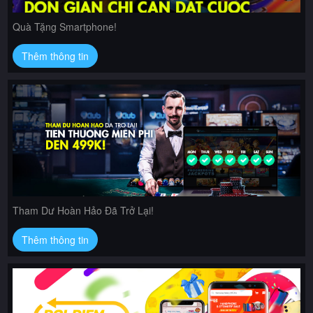
Quà Tặng Smartphone!
Thêm thông tin
Tham Dư Hoàn Hảo Đã Trở Lại!
Thêm thông tin