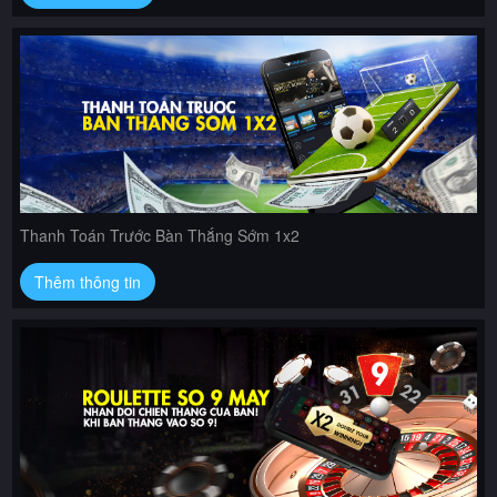
Thanh Toán Trước Bàn Thắng Sớm 1x2
Thêm thông tin